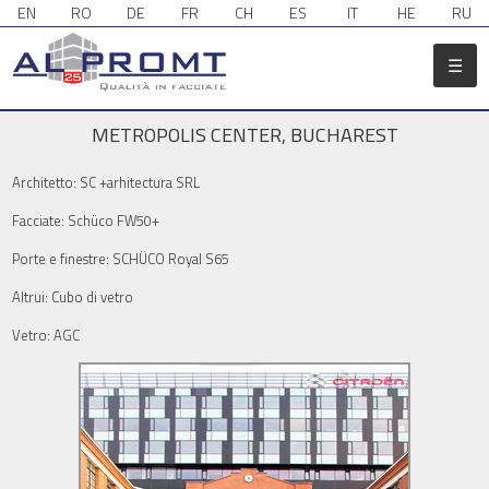
EN
RO
DE
FR
CH
ES
IT
HE
RU
☰
METROPOLIS CENTER, BUCHAREST
Architetto: SC +arhitectura SRL
Facciate: Schüco FW50+
Porte e finestre: SCHÜCO Royal S65
Altrui: Cubo di vetro
Vetro: AGC