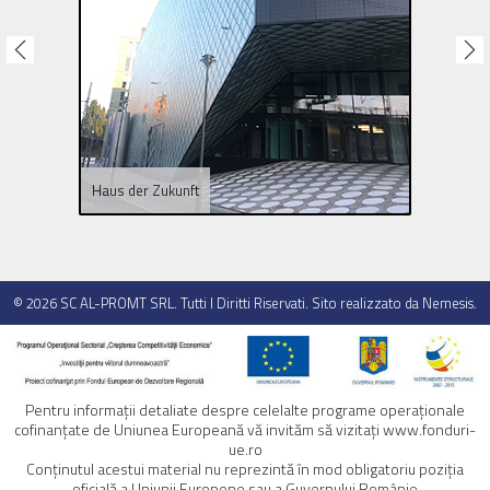
Haus der Zukunft
Leysin
© 2026
SC AL-PROMT SRL
. Tutti I Diritti Riservati. Sito realizzato da
Nemesis
.
Pentru informaţii detaliate despre celelalte programe operaţionale
cofinanţate de Uniunea Europeană vă invităm să vizitaţi
www.fonduri-
ue.ro
Conţinutul acestui material nu reprezintă în mod obligatoriu poziţia
oficială a Uniunii Europene sau a Guvernului Românie