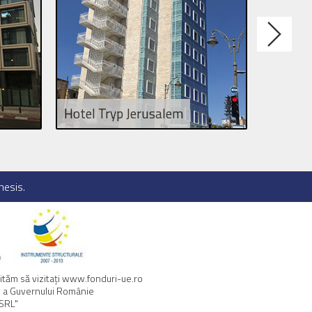
Hotel Tryp Jerusalem
Oregon
esis
.
tăm să vizitaţi
www.fonduri-ue.ro
au a Guvernului Românie
 SRL"