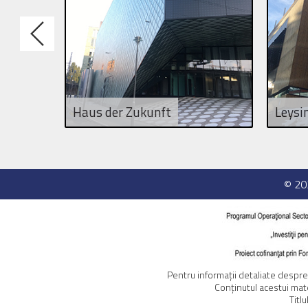
Haus der Zukunft
Leysi
© 2
Pentru informaţii detaliate despr
Conţinutul acestui mat
Titl