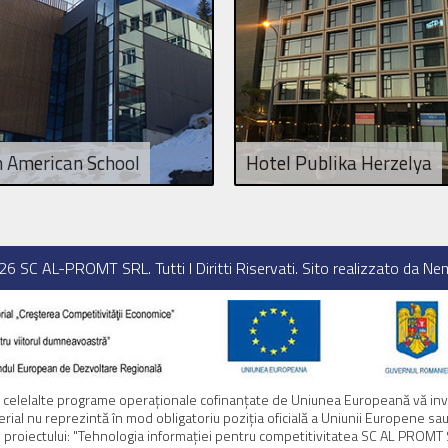
n American School
Hotel Publika Herzelya
026
SC AL-PROMT SRL
. Tutti I Diritti Riservati. Sito realizzato da
Nem
e celelalte programe operaţionale cofinanţate de Uniunea Europeană vă invi
erial nu reprezintă în mod obligatoriu poziţia oficială a Uniunii Europene s
ul proiectului: "Tehnologia informației pentru competitivitatea SC AL PROMT